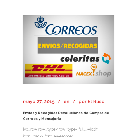
mayo 27, 2015
en
por
El Ruso
Envíos y Recogidas Devoluciones de Compra de
Correos y Mensajería
[vc_row row_type="row" type="full_width"
icon_pack="font_awesome"