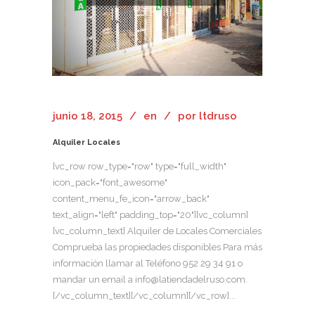
junio 18, 2015
en
por
ltdruso
Alquiler Locales
[vc_row row_type="row" type="full_width"
icon_pack="font_awesome"
content_menu_fe_icon="arrow_back"
text_align="left" padding_top="20"][vc_column]
[vc_column_text] Alquiler de Locales Comerciales
Comprueba las propiedades disponibles Para más
información llamar al Teléfono 952 29 34 91 o
mandar un email a info@latiendadelruso.com.
[/vc_column_text][/vc_column][/vc_row]...