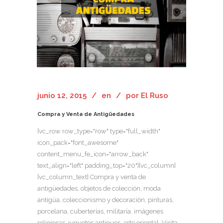
junio 12, 2015
en
por
El Ruso
Compra y Venta de Antigüedades
[vc_row row_type="row" type="full_width"
icon_pack="font_awesome"
content_menu_fe_icon="arrow_back"
text_align="left" padding_top="20"][vc_column]
[vc_column_text] Compra y venta de
antigüedades, objetos de colección, moda
antigüa, coleccionismo y decoración, pinturas,
porcelana, cuberterías, militaría, imágenes
religiosas, juguetes antiguos, arte oriental. Visita