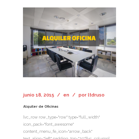
junio 18, 2015
en
por
ltdruso
Alquiler de Oficinas
[vc_row row_type="row" type="full_width"
icon_pack="font_awesome"
content_menu_fe_icon="arrow_back"
text_align="left" padding_top="20"][vc_column]