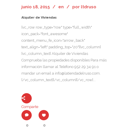
junio 18, 2015
en
por
ltdruso
Alquiler de Viviendas
[vc_row row_type="row" type="full_width"
icon_pack="font_awesome"
content_menu_fe_icon="arrow_back"
text_align="left" padding_top="20"][vc_column]
[vc_column_text] Alquiler de Viviendas
Comprueba las propiedades disponibles Para más
información llamar al Teléfono 952 29 34 91 o
mandar un email a info@latiendadelruso.com.
[/vc_column_text][/vc_column][/vc_row]...
Comparte
0
0