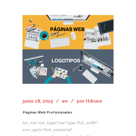
junio 18, 2015
en
por
ltdruso
Páginas Web Profesionales
[vc_row row_type="row" type="full_width"
icon_pack="font_awesome"