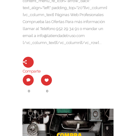
content_menu_fe_icon="arrow_back"
text_align="left" padding_top="20"][vc_column]
[vc_column_text] Páginas Web Profesionales
Comprueba las Ofertas Para más información
llamar al Teléfono 952 29 34 91 o mandar un
email a info@latiendadelruso.com
[/vc_column_text][/vc_column][/vc_row]...
Comparte
0
0