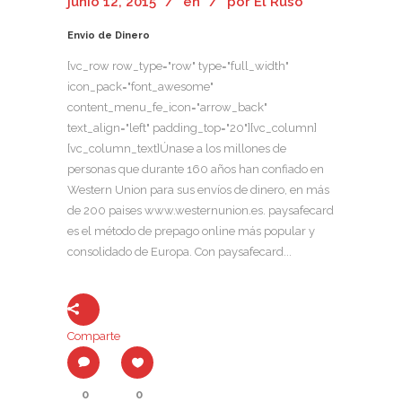
junio 12, 2015
en
por
El Ruso
Envio de Dinero
[vc_row row_type="row" type="full_width"
icon_pack="font_awesome"
content_menu_fe_icon="arrow_back"
text_align="left" padding_top="20"][vc_column]
[vc_column_text]Únase a los millones de
personas que durante 160 años han confiado en
Western Union para sus envíos de dinero, en más
de 200 paises www.westernunion.es. paysafecard
es el método de prepago online más popular y
consolidado de Europa. Con paysafecard...
Comparte
0
0