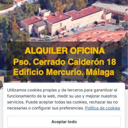
Alquiler Oficina Cerrado de Calderón
Edificio Mercurio 25 m2
En
Alquiler-Oficinas
Utilizamos cookies propias y de terceros para garantizar el
funcionamiento de la web, medir su uso y mejorar nuestros
servicios. Puede aceptar todas las cookies, rechazar las no
necesarias o configurar sus preferencias.
Política de cookies
MOSTRAR MÁS
Aceptar todo