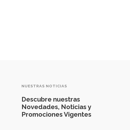
16) Escritor
- Rubé
1916) 
period
nicara
NUESTRAS NOTICIAS
Descubre nuestras
Novedades, Noticias y
Promociones Vigentes