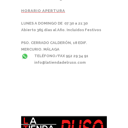
HORARIO APERTURA
LUNES A DOMINGO DE 07:30 a 21:30
Abierto 365 días al Año. Incluidos Festivos
PSO. CERRADO CALDERÓN, 18 EDIF.
MERCURIO. MÁLAGA
TELÉFONO/FAX 952 29 34 91
info@latiendadelruso.com
Paseo Cerrado
de Calderón,
18. Edificio
Mercurio,
29018. Málaga