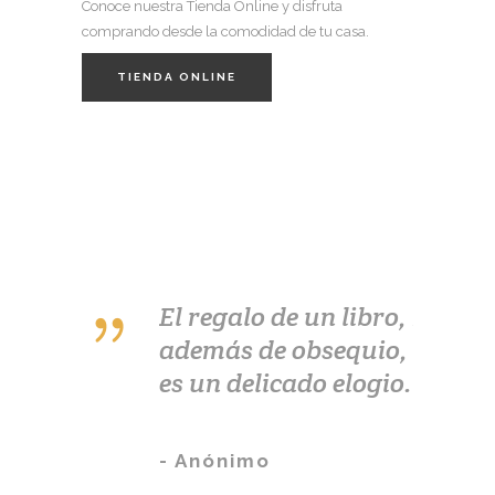
Conoce nuestra Tienda Online y disfruta
comprando desde la comodidad de tu casa.
TIENDA ONLINE
lee mucho y
El regalo de un libro,
El libr
cho, ve
además de obsequio,
valor, 
y sabe
es un delicado elogio.
alimen
del pe
manant
- Anónimo
l de Cervantes