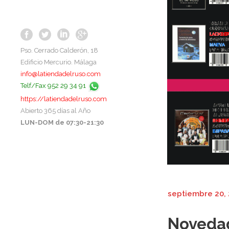
Pso. Cerrado Calderón, 18
Edificio Mercurio. Málaga
info@latiendadelruso.com
Telf/Fax 952 29 34 91
https://latiendadelruso.com
Abierto 365 días al Año
LUN-DOM de 07:30-21:30
septiembre 20,
Novedad