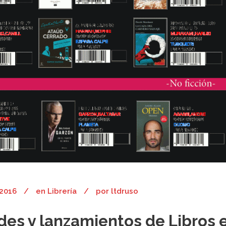
 2016
en
Librería
por
ltdruso
es y lanzamientos de Libros 