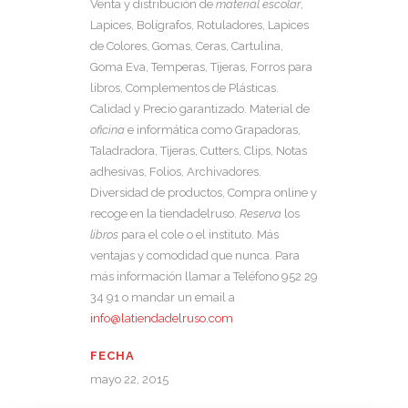
Venta y distribución de
material escolar
,
Lapices, Bolígrafos, Rotuladores, Lapices
de Colores, Gomas, Ceras, Cartulina,
Goma Eva, Temperas, Tijeras, Forros para
libros, Complementos de Plásticas.
Calidad y Precio garantizado. Material de
oficina
e informática como Grapadoras,
Taladradora, Tijeras, Cutters, Clips, Notas
adhesivas, Folios, Archivadores.
Diversidad de productos, Compra online y
recoge en la tiendadelruso.
Reserva
los
libros
para el cole o el instituto. Más
ventajas y comodidad que nunca. Para
más información llamar a Teléfono 952 29
34 91 o mandar un email a
info@latiendadelruso.com
FECHA
mayo 22, 2015